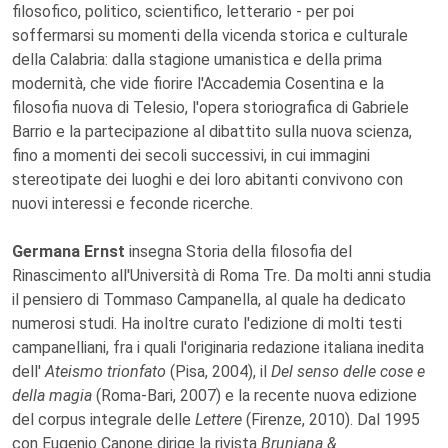
filosofico, politico, scientifico, letterario - per poi
soffermarsi su momenti della vicenda storica e culturale
della Calabria: dalla stagione umanistica e della prima
modernità, che vide fiorire l'Accademia Cosentina e la
filosofia nuova di Telesio, l'opera storiografica di Gabriele
Barrio e la partecipazione al dibattito sulla nuova scienza,
fino a momenti dei secoli successivi, in cui immagini
stereotipate dei luoghi e dei loro abitanti convivono con
nuovi interessi e feconde ricerche.
Germana Ernst
insegna Storia della filosofia del
Rinascimento all'Università di Roma Tre. Da molti anni studia
il pensiero di Tommaso Campanella, al quale ha dedicato
numerosi studi. Ha inoltre curato l'edizione di molti testi
campanelliani, fra i quali l'originaria redazione italiana inedita
dell'
Ateismo trionfato
(Pisa, 2004), il
Del senso delle cose e
della magia
(Roma-Bari, 2007) e la recente nuova edizione
del corpus integrale delle
Lettere
(Firenze, 2010). Dal 1995
con Eugenio Canone dirige la rivista
Bruniana &