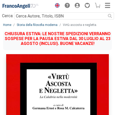
Menu
Cerca:
Main content
Home
Storia della filosofia moderna
Virtù ascosta e negletta.
CHIUSURA ESTIVA: LE NOSTRE SPEDIZIONI VERRANNO
SOSPESE PER LA PAUSA ESTIVA DAL 30 LUGLIO AL 23
AGOSTO (INCLUSI). BUONE VACANZE!