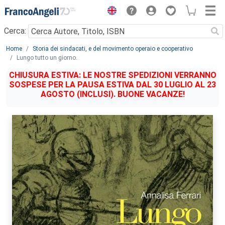
Menu
Cerca:
Main content
Home
Storia dei sindacati, e del movimento operaio e cooperativo
Lungo tutto un giorno.
CHIUSURA ESTIVA: LE NOSTRE SPEDIZIONI VERRANNO
SOSPESE PER LA PAUSA ESTIVA DAL 30 LUGLIO AL 23
AGOSTO (INCLUSI). BUONE VACANZE!