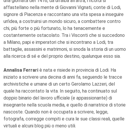
una giornata del 1416, da un'alba all'altra, i ricordi si
affastellano nella mente di Giovanni Vignati, conte di Lodi,
signore di Piacenza e raccontano una vita spesa a inseguire
un'idea, a costruirsi un mondo sicuro, a combattere contro
chi, più forte o più fortunato, lo ha tenacemente e
costantemente ostacolato. Tra i Visconti che si succedono
a Milano, papi e imperatori che si incontrano a Lodi, tra
battaglie, assassini e matrimoni, si snoda la storia di un uomo
alla ricerca di sé e del proprio destino, qualunque esso sia.
Annalisa Ferrari
è nata e risiede in provincia di Lodi. Ha
iniziato a scrivere una decina di anni fa, seguendo le tracce
archivistiche e umane di un certo Gerolamo Lazzeri, del
quale ha raccontato la vita. In seguito, ha continuato sul
doppio binario del lavoro ufficiale (e appassionante) di
insegnante nella scuola media, e quello di narratrice di storie
nascoste. Quando non è occupata a scrivere, legge,
fotografa, corregge compiti e cura le sue classi reali, quelle
virtuali e alcuni blog più o meno utili.