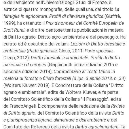
e dell'ambiente nell'Università degli Studi di Firenze, è
autrice di quattro monografie, delle quali una, dal titolo
La
famiglia in agricoltura. Profili di rilevanza giuridica
(Giuffrè,
1999), ha ottenuto il
Prix d'honneur del Comitè Europeén de
Droit Rural
, e di oltre centosettanta pubblicazioni in materia
di Diritto agrario, Diritto agro-ambientale e del paesaggio. Ha
curato ed è coautrice dei volumi:
Lezioni di Diritto forestale e
ambientale
(
Parte generale
, Cleup, 2011;
Parte speciale
,
Cleup, 2012);
Diritto forestale e ambientale. Profili di diritto
nazionale ed europeo
(Giappichelli, prima edizione 2015 e
seconda edizione 2018);
Commentario al Testo Unico in
materia di foreste e filiere forestali (d.lgs. 3 aprile 2018, n. 34)
(Wolters Kluwer, 2019). È Condirettore della Collana "Diritto
agrario e ambientale", edita da Wolters Kluwer, e fa parte
del Comitato Scientifico della Collana "Il Paesaggio", edita
da FrancoAngeli. È componente della redazione della
Rivista
di Diritto agrario
, del Comitato Scientifico della rivista
Diritto
e giurisprudenza agraria, alimentare e dell'ambiente
e del
Comitato dei Referees della rivista
Diritto agroalimentare
. Fa