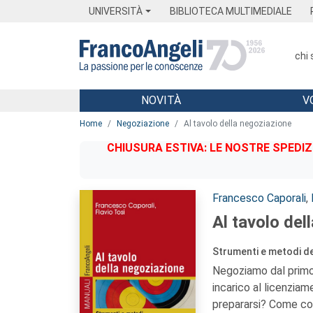
Menu
Main content
Footer
Menu
UNIVERSITÀ
BIBLIOTECA MULTIMEDIALE
chi
NOVITÀ
V
Main content
Home
Negoziazione
Al tavolo della negoziazione
CHIUSURA ESTIVA: LE NOSTRE SPEDIZ
Autori:
Francesco Caporali
,
Al tavolo del
Strumenti e metodi de
Negoziamo dal primo 
incarico al licenzia
prepararsi? Come co