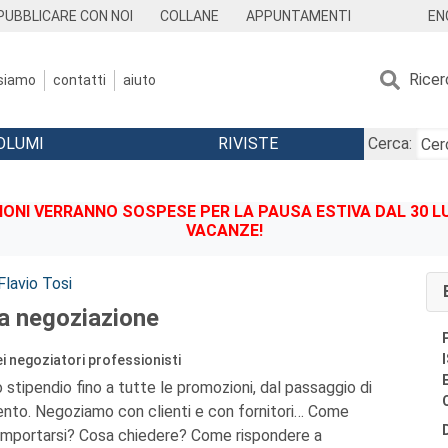
EN
PUBBLICARE CON NOI
COLLANE
APPUNTAMENTI
Ricer
 siamo
contatti
aiuto
OLUMI
RIVISTE
Cerca:
IONI VERRANNO SOSPESE PER LA PAUSA ESTIVA DAL 30 LU
VACANZE!
Flavio Tosi
la negoziazione
i negoziatori professionisti
stipendio fino a tutte le promozioni, dal passaggio di
mento. Negoziamo con clienti e con fornitori… Come
mportarsi? Cosa chiedere? Come rispondere a