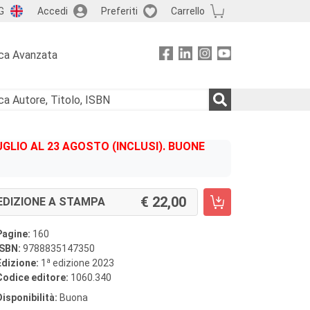
G
Accedi
Preferiti
Carrello
ca Avanzata
GLIO AL 23 AGOSTO (INCLUSI). BUONE
22,00
EDIZIONE A STAMPA
Pagine:
160
ISBN:
9788835147350
a
Edizione:
1
edizione 2023
Codice editore:
1060.340
Disponibilità:
Buona