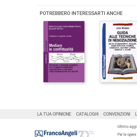
POTREBBERO INTERESSARTI ANCHE
Footer
LA TUA OPINIONE
CATALOGHI
CONVENZIONI
Ultimo agg
Per le opere