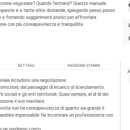
e, come negoziare? Quando fermarsi? Questo manuale
a queste e a tante altre domande, spiegando passo passo
e e fornendo suggerimenti pratici per affrontare
ne con più consapevolezza e tranquillità.
DETTAGLI
RASSEGNA STAMPA
A
sionale includono una negoziazione.
omozioni; dal passaggio di incarico al licenziamento.
sociali e gli enti territoriali. Quasi sempre, al di là del
azione il suo mestiere.
le volte non ha consapevolezza di quanto sia grande il
o, sarebbe impensabile far incontrare un professionista con
ce ne rendiamo conto.