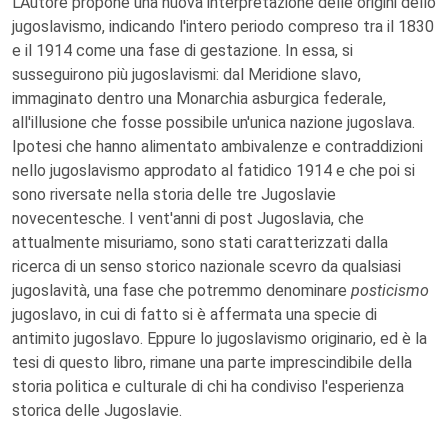
L'Autore propone una nuova interpretazione delle origini dello
jugoslavismo, indicando l'intero periodo compreso tra il 1830
e il 1914 come una fase di gestazione. In essa, si
susseguirono più jugoslavismi: dal Meridione slavo,
immaginato dentro una Monarchia asburgica federale,
all'illusione che fosse possibile un'unica nazione jugoslava.
Ipotesi che hanno alimentato ambivalenze e contraddizioni
nello jugoslavismo approdato al fatidico 1914 e che poi si
sono riversate nella storia delle tre Jugoslavie
novecentesche. I vent'anni di post Jugoslavia, che
attualmente misuriamo, sono stati caratterizzati dalla
ricerca di un senso storico nazionale scevro da qualsiasi
jugoslavità, una fase che potremmo denominare
posticismo
jugoslavo, in cui di fatto si è affermata una specie di
antimito jugoslavo. Eppure lo jugoslavismo originario, ed è la
tesi di questo libro, rimane una parte imprescindibile della
storia politica e culturale di chi ha condiviso l'esperienza
storica delle Jugoslavie.