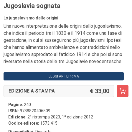
Jugoslavia sognata
Lo jugoslavismo delle origini
Una nuova interpretazione delle origini dello jugoslavismo,
che indica il periodo tra il 1830 e il 1914 come una fase di
gestazione, in cui si susseguirono più jugoslavismi. Ipotesi
che hanno alimentato ambivalenze e contraddizioni nello
jugoslavismo approdato al fatidico 1914 e che poi si sono
riversate nella storia delle tre Jugoslavie novecentesche.
LEGGI ANTEPRIMA
33,00
EDIZIONE A STAMPA
Pagine:
240
ISBN:
9788820406509
a
a
Edizione:
2
ristampa 2023, 1
edizione 2012
Codice editore:
1573.415
Disponibilità:
Discreta