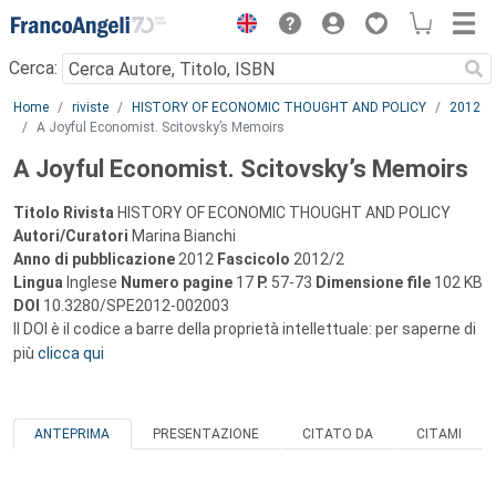
Menu
Cerca:
Main content
Home
riviste
HISTORY OF ECONOMIC THOUGHT AND POLICY
2012
A Joyful Economist. Scitovsky’s Memoirs
A Joyful Economist. Scitovsky’s Memoirs
Titolo Rivista
HISTORY OF ECONOMIC THOUGHT AND POLICY
Autori/Curatori
Marina Bianchi
Anno di pubblicazione
2012
Fascicolo
2012/2
Lingua
Inglese
Numero pagine
17
P.
57-73
Dimensione file
102 KB
DOI
10.3280/SPE2012-002003
Il DOI è il codice a barre della proprietà intellettuale: per saperne di
più
clicca qui
ANTEPRIMA
PRESENTAZIONE
CITATO DA
CITAMI