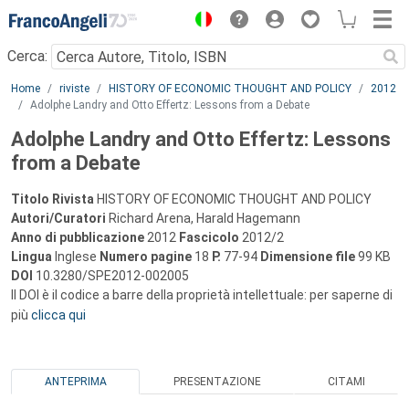
Menu
Cerca:
Main content
Home
riviste
HISTORY OF ECONOMIC THOUGHT AND POLICY
2012
Adolphe Landry and Otto Effertz: Lessons from a Debate
Adolphe Landry and Otto Effertz: Lessons
from a Debate
Titolo Rivista
HISTORY OF ECONOMIC THOUGHT AND POLICY
Autori/Curatori
Richard Arena, Harald Hagemann
Anno di pubblicazione
2012
Fascicolo
2012/2
Lingua
Inglese
Numero pagine
18
P.
77-94
Dimensione file
99 KB
DOI
10.3280/SPE2012-002005
Il DOI è il codice a barre della proprietà intellettuale: per saperne di
più
clicca qui
ANTEPRIMA
PRESENTAZIONE
CITAMI