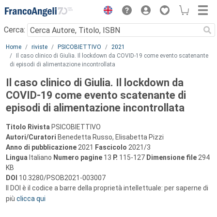
Menu
Cerca:
Main content
Home
riviste
PSICOBIETTIVO
2021
Il caso clinico di Giulia. Il lockdown da COVID-19 come evento scatenante
di episodi di alimentazione incontrollata
Il caso clinico di Giulia. Il lockdown da
COVID-19 come evento scatenante di
episodi di alimentazione incontrollata
Titolo Rivista
PSICOBIETTIVO
Autori/Curatori
Benedetta Russo, Elisabetta Pizzi
Anno di pubblicazione
2021
Fascicolo
2021/3
Lingua
Italiano
Numero pagine
13
P.
115-127
Dimensione file
294
KB
DOI
10.3280/PSOB2021-003007
Il DOI è il codice a barre della proprietà intellettuale: per saperne di
più
clicca qui