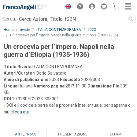
Menu
Cerca:
Main content
Home
riviste
ITALIA CONTEMPORANEA
2023
Un crocevia per l’impero. Napoli nella guerra d’Etiopia (1935-1936)
Un crocevia per l’impero. Napoli nella
guerra d’Etiopia (1935-1936)
Titolo Rivista
ITALIA CONTEMPORANEA
Autori/Curatori
Dario Salvatore
Anno di pubblicazione
2023
Fascicolo
2023/303
Lingua
Italiano
Numero pagine
28
P.
11-38
Dimensione file
309
KB
DOI
10.3280/IC2023-303001
Il DOI è il codice a barre della proprietà intellettuale: per saperne di
più
clicca qui
ANTEPRIMA
PRESENTAZIONE
CITAMI