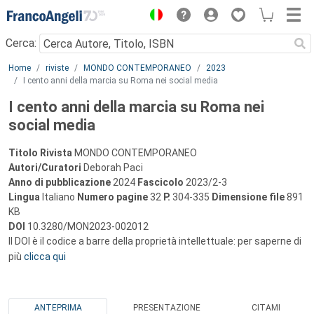
Menu
Cerca:
Main content
Home
riviste
MONDO CONTEMPORANEO
2023
I cento anni della marcia su Roma nei social media
I cento anni della marcia su Roma nei
social media
Titolo Rivista
MONDO CONTEMPORANEO
Autori/Curatori
Deborah Paci
Anno di pubblicazione
2024
Fascicolo
2023/2-3
Lingua
Italiano
Numero pagine
32
P.
304-335
Dimensione file
891
KB
DOI
10.3280/MON2023-002012
Il DOI è il codice a barre della proprietà intellettuale: per saperne di
più
clicca qui
ANTEPRIMA
PRESENTAZIONE
CITAMI