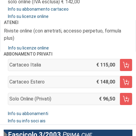
solo online (IVA esclusa)
142,00
Info su abbonamento cartaceo
Info su licenze online
ATENEI
Riviste online (con arretrati, accesso perpetuo, formula
plus)
Info su licenze online
ABBONAMENTO PRIVATI
Cartaceo Italia
115,00
AGGIUNGI AL CARRELLO
Cartaceo Estero
148,00
AGGIUNGI AL CARRELLO
Solo Online (privati)
96,50
AGGIUNGI AL CARRELLO
Info su abbonamenti
Info su info soci ais
Fascicolo 3/2003
Prima che..