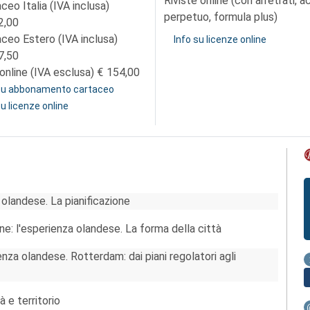
Riviste online (con arretrati, 
ceo Italia (IVA inclusa)
perpetuo, formula plus)
2,00
aceo Estero (IVA inclusa)
Info su licenze online
7,50
online (IVA esclusa)
154,00
 su abbonamento cartaceo
su licenze online
 olandese. La pianificazione
ne: l'esperienza olandese. La forma della città
enza olandese. Rotterdam: dai piani regolatori agli
à e territorio