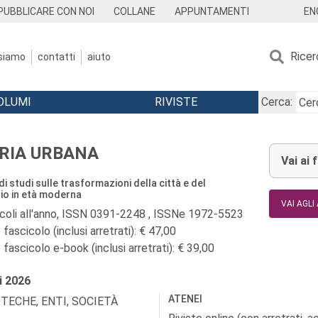
EN
PUBBLICARE CON NOI
COLLANE
APPUNTAMENTI
Ricer
 siamo
contatti
aiuto
OLUMI
RIVISTE
Cerca:
RIA URBANA
Vai ai 
 di studi sulle trasformazioni della città e del
rio in età moderna
VAI AGLI
icoli all'anno, ISSN 0391-2248 , ISSNe 1972-5523
fascicolo (inclusi arretrati): € 47,00
fascicolo e-book (inclusi arretrati): € 39,00
i
2026
ATENEI
OTECHE, ENTI, SOCIETÀ