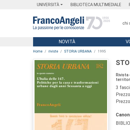
Menu
Main content
Footer
Menu
UNIVERSITÀ
BIBLIOTECA MULTIMEDIALE
chi
NOVITÀ
V
Main content
Home
riviste
STORIA URBANA
1995
STO
Rivista
territo
3 fasc
Prezzo 
Prezzo 
Canon
BIBLI