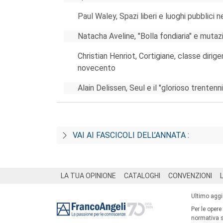
Paul Waley, Spazi liberi e luoghi pubblici 
Natacha Aveline, "Bolla fondiaria" e muta
Christian Henriot, Cortigiane, classe diri
novecento
Alain Delissen, Seul e il "glorioso trenten
VAI AI FASCICOLI DELL’ANNATA :
Footer
LA TUA OPINIONE
CATALOGHI
CONVENZIONI
Ultimo agg
Per le opere
normativa su