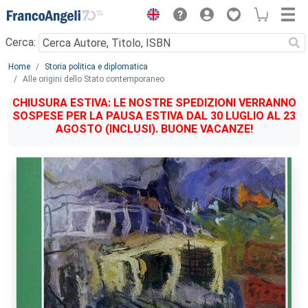
Menu
Cerca:
Main content
Home
Storia politica e diplomatica
Alle origini dello Stato contemporaneo
CHIUSURA ESTIVA: LE NOSTRE SPEDIZIONI VERRANNO
SOSPESE PER LA PAUSA ESTIVA DAL 30 LUGLIO AL 23
AGOSTO (INCLUSI). BUONE VACANZE!