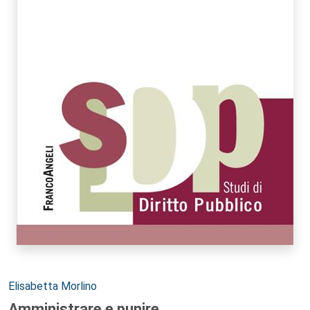
Autori:
Elisabetta Morlino
Amministrare e punire