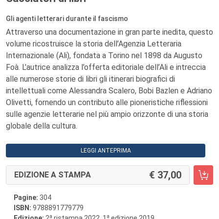
Gli agenti letterari durante il fascismo
Attraverso una documentazione in gran parte inedita, questo
volume ricostruisce la storia dell’Agenzia Letteraria
Internazionale (Ali), fondata a Torino nel 1898 da Augusto
Foà. L’autrice analizza l’offerta editoriale dell’Ali e intreccia
alle numerose storie di libri gli itinerari biografici di
intellettuali come Alessandra Scalero, Bobi Bazlen e Adriano
Olivetti, fornendo un contributo alle pioneristiche riflessioni
sulle agenzie letterarie nel più ampio orizzonte di una storia
globale della cultura.
LEGGI ANTEPRIMA
37,00
EDIZIONE A STAMPA
Pagine:
304
ISBN:
9788891779779
a
a
Edizione:
2
ristampa 2022, 1
edizione 2019