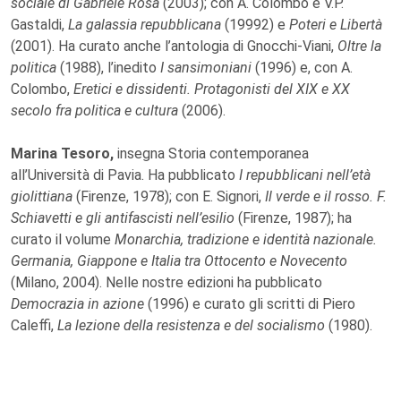
sociale di Gabriele Rosa
(2003); con A. Colombo e V.P.
Gastaldi,
La galassia repubblicana
(19992) e
Poteri e Libertà
(2001). Ha curato anche l’antologia di Gnocchi-Viani,
Oltre la
politica
(1988), l’inedito
I sansimoniani
(1996) e, con A.
Colombo,
Eretici e dissidenti. Protagonisti del XIX e XX
secolo fra politica e cultura
(2006).
Marina Tesoro,
insegna Storia contemporanea
all’Università di Pavia. Ha pubblicato
I repubblicani nell’età
giolittiana
(Firenze, 1978); con E. Signori,
Il verde e il rosso. F.
Schiavetti e gli antifascisti nell’esilio
(Firenze, 1987); ha
curato il volume
Monarchia, tradizione e identità nazionale.
Germania, Giappone e Italia tra Ottocento e Novecento
(Milano, 2004). Nelle nostre edizioni ha pubblicato
Democrazia in azione
(1996) e curato gli scritti di Piero
Caleffi,
La lezione della resistenza e del socialismo
(1980).