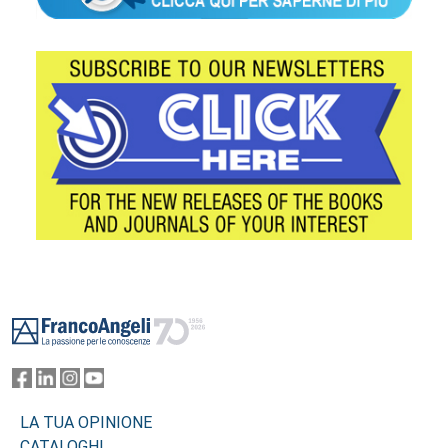
Footer
LA TUA OPINIONE
CATALOGHI