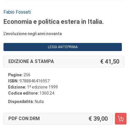
Autori:
Fabio Fossati
Economia e politica estera in Italia.
L'evoluzione negli anni novanta
LEGGI ANTEPRIMA
41,50
EDIZIONE A STAMPA
Pagine:
256
ISBN:
9788846416957
a
Edizione:
1
edizione 1999
Codice editore:
1360.24
Disponibilità:
Nulla
39,00
PDF CON DRM