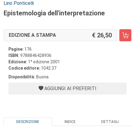
Autori:
Lino Ponticelli
Epistemologia dell'interpretazione
26,50
EDIZIONE A STAMPA
Pagine:
176
ISBN:
9788846428936
a
Edizione:
1
edizione 2001
Codice editore:
1042.37
Disponibilità:
Buona
AGGIUNGI AI PREFERITI
DESCRIZIONE
INDICE
DETTAGLI