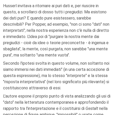
Husserl invitava a ritornare ai puri dati e, per riuscire in
questo, a scrollarci di dosso tutti i pregiudizi. Ma esistono
dei dati puri? E quando pure esistessero, sarebbe
descrivibili? Per Popper, ad esempio, "non ci sono "dati" non
interpretati"; nella nostra esperienza non c'è nulla di diretto
e immediato. L'idea poi di "purgare la nostra mente dai
pregiudizi - cioè da idee o teorie preconcette - è ingenua e
sbagliata", la mente, così purgata, non sarebbe "una mente
pura", ma soltanto "una mente vuota".
Secondo l'ipotesi svolta in questo volume, non soltanto noi
siamo immersi nei dati immediati" (in una certa accezione di
questa espressione), ma lo stesso "interprete" e la stessa
"risposta interpretativa" (nel loro significato più rilevante) si
costituiscono attraverso di essi.
L'autore espone il proprio punto di vista analizzando gli usi di
"dato" nella letteratura contemporanea e approfondendo il
rapporto tra l'interpretazione e il costituirsi di
Gestalt
nella
percezione di figure ambigue, "impossibili" o usate come