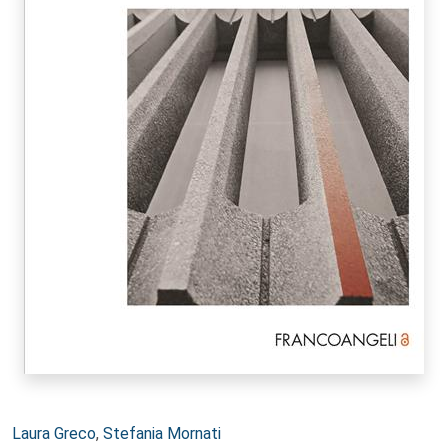
Autori:
Laura Greco
,
Stefania Mornati