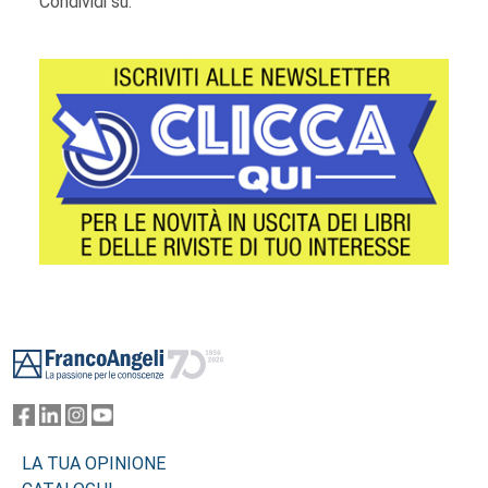
Condividi su:
Footer
LA TUA OPINIONE