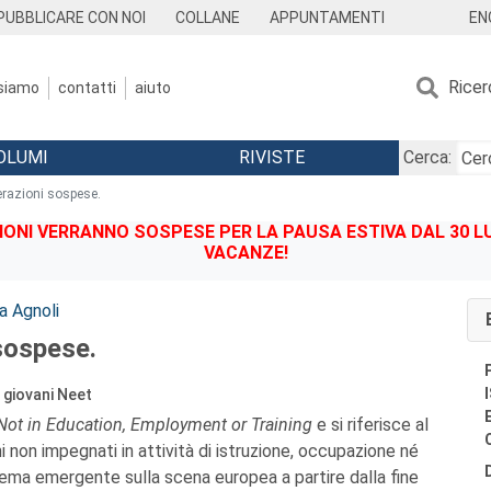
EN
PUBBLICARE CON NOI
COLLANE
APPUNTAMENTI
Ricer
 siamo
contatti
aiuto
OLUMI
RIVISTE
Cerca:
razioni sospese.
IONI VERRANNO SOSPESE PER LA PAUSA ESTIVA DAL 30 LU
VACANZE!
a Agnoli
sospese.
i giovani Neet
Not in Education, Employment or Training
e si riferisce al
 non impegnati in attività di istruzione, occupazione né
ema emergente sulla scena europea a partire dalla fine