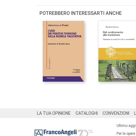
POTREBBERO INTERESSARTI ANCHE
Footer
LA TUA OPINIONE
CATALOGHI
CONVENZIONI
Ultimo agg
Per le opere