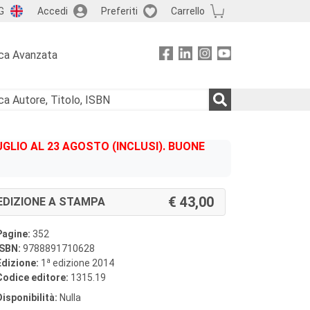
G
Accedi
Preferiti
Carrello
ca Avanzata
GLIO AL 23 AGOSTO (INCLUSI). BUONE
43,00
EDIZIONE A STAMPA
Pagine:
352
ISBN:
9788891710628
a
Edizione:
1
edizione 2014
Codice editore:
1315.19
Disponibilità:
Nulla