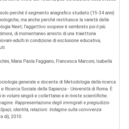
n solo perché il segmento anagrafico studiato (15-34 anni)
biologiche, ma anche perché restituisce la varietà delle
ologia Neet; l'aggettivo
sospese
è sembrato poi il più
 timore, di momentaneo arresto di una traiettoria
giovani-adulti in condizione di esclusione educativa,
ti.
achini, Maria Paola Faggiano, Francesca Marconi, Isabella
Sociologia generale e docente di Metodologia della ricerca
 e Ricerca Sociale della Sapienza - Università di Roma. È
in volumi singoli e collettanei e in riviste scientifiche.
magine. Rappresentazione degli immigrati e pregiudizio
;
Spazi, identità, relazioni. Indagine sulla convivenza
ra di), 2010.