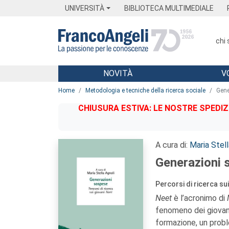
Menu
Main content
Footer
Menu
UNIVERSITÀ
BIBLIOTECA MULTIMEDIALE
chi
NOVITÀ
V
Main content
Home
Metodologia e tecniche della ricerca sociale
Gene
CHIUSURA ESTIVA: LE NOSTRE SPEDIZ
A cura di:
Maria Stell
Generazioni 
Percorsi di ricerca su
Neet
è l’acronimo di
fenomeno dei giovani
formazione, un probl