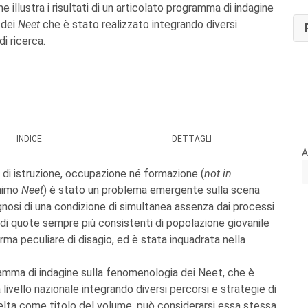
me illustra i risultati di un articolato programma di indagine
 dei
Neet
che è stato realizzato integrando diversi
di ricerca.
INDICE
DETTAGLI
A
à di istruzione, occupazione né formazione (
not in
onimo
Neet
) è stato un problema emergente sulla scena
iagnosi di una condizione di simultanea assenza dai processi
 di quote sempre più consistenti di popolazione giovanile
rma peculiare di disagio, ed è stata inquadrata nella
rogramma di indagine sulla fenomenologia dei Neet, che è
 livello nazionale integrando diversi percorsi e strategie di
celta come titolo del volume, può considerarsi essa stessa