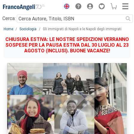
Menu
Cerca:
Main content
Home
Sociologia
Gli immigrati di Napoli e le Napoli degli immigrati
CHIUSURA ESTIVA: LE NOSTRE SPEDIZIONI VERRANNO
SOSPESE PER LA PAUSA ESTIVA DAL 30 LUGLIO AL 23
AGOSTO (INCLUSI). BUONE VACANZE!