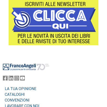
Footer
LA TUA OPINIONE
CATALOGHI
CONVENZIONI
LAVORARE CON NOI