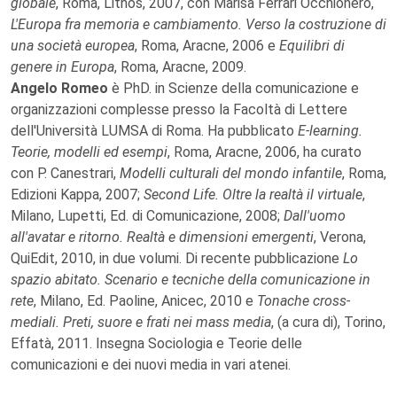
globale
, Roma, Lithos, 2007, con Marisa Ferrari Occhionero,
L'Europa fra memoria e cambiamento. Verso la costruzione di
una società europea
, Roma, Aracne, 2006 e
Equilibri di
genere in Europa
, Roma, Aracne, 2009.
Angelo Romeo
è PhD. in Scienze della comunicazione e
organizzazioni complesse presso la Facoltà di Lettere
dell'Università LUMSA di Roma. Ha pubblicato
E-learning.
Teorie, modelli ed esempi
, Roma, Aracne, 2006, ha curato
con P. Canestrari,
Modelli culturali del mondo infantile
, Roma,
Edizioni Kappa, 2007;
Second Life. Oltre la realtà il virtuale
,
Milano, Lupetti, Ed. di Comunicazione, 2008;
Dall'uomo
all'avatar e ritorno. Realtà e dimensioni emergenti
, Verona,
QuiEdit, 2010, in due volumi. Di recente pubblicazione
Lo
spazio abitato. Scenario e tecniche della comunicazione in
rete
, Milano, Ed. Paoline, Anicec, 2010 e
Tonache cross-
mediali. Preti, suore e frati nei mass media
, (a cura di), Torino,
Effatà, 2011. Insegna Sociologia e Teorie delle
comunicazioni e dei nuovi media in vari atenei.