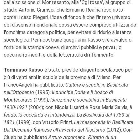
dalla scissione di Montesanto, alla "Cgl rossa", al gruppo di
studio Antonio Gramsci, che Ermanno Rea ha reso noto
come il caso Piegari. L'idea di fondo è che l'intero universo
del dissenso meridionale possa essere compreso utilizzando
l'omonima categoria politica, per evitare di ridurlo a istanza
sociologica. Per ricostruire quegli anni Russo si è avvalso di
fonti della stampa coeva, di archivi pubblici e privati, di
documenti inediti e della letteratura di riferimento.
Tommaso Russo
è stato preside-dirigente scolastico per
più di venti anni in scuole della provincia di Milano. Per
FrancoAngeli ha pubblicato:
Culture e scuole in Basilicata
nell'Ottocento
(1995);
Il principe Doria e il bosco di
Montecaruso
(1999);
Istruzione e sociabilità in Basilicata
1900-1921
(2004); con Nicola Lisanti e Rosa Maria Salvia,
Il
feudo, la coccarda e l'intendenza. La Basilicata dal 1789 al
1821
(1999); con Vittorio Prinzi,
La massoneria in Basilicata.
Dal Decennio francese all'avvento del fascismo
(2012). Con
Clueb ha pubblicato
Arturo Arcomano. Ritratto di un