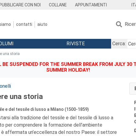
IT
PUBBLICARE CON NOI
COLLANE
APPUNTAMENTI
Rice
 siamo
contatti
aiuto
OLUMI
RIVISTE
Cerca:
re una storia
BE SUSPENDED FOR THE SUMMER BREAK FROM JULY 30 TO
SUMMER HOLIDAY!
onelli
ere una storia
ile e del tessile di lusso a Milano (1500-1859)
rsi alla tradizione del tessile e del tessile di lusso a
to per comprendere la formazione dell’ambiente
si è affermata un’eccellenza del nostro Paese: il settore