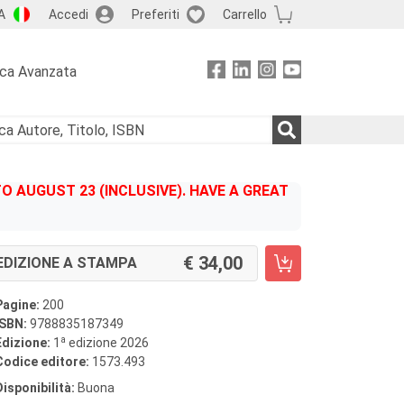
A
Accedi
Preferiti
Carrello
rca Avanzata
 AUGUST 23 (INCLUSIVE). HAVE A GREAT
34,00
EDIZIONE A STAMPA
Pagine:
200
ISBN:
9788835187349
a
Edizione:
1
edizione 2026
Codice editore:
1573.493
Disponibilità:
Buona