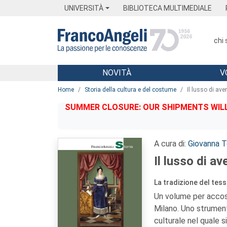
Menu
Main content
Footer
Menu
UNIVERSITÀ
BIBLIOTECA MULTIMEDIALE
chi
NOVITÀ
V
Main content
Home
Storia della cultura e del costume
Il lusso di ave
SUMMER CLOSURE: OUR SHIPMENTS WILL 
A cura di:
Giovanna T
Il lusso di av
La tradizione del tess
Un volume per accosta
Milano. Uno strumen
culturale nel quale 