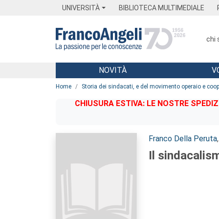
Menu
Main content
Footer
Menu
UNIVERSITÀ
BIBLIOTECA MULTIMEDIALE
chi
NOVITÀ
V
Main content
Home
Storia dei sindacati, e del movimento operaio e coo
CHIUSURA ESTIVA: LE NOSTRE SPEDIZ
Autori:
Franco Della Peruta
Il sindacalism