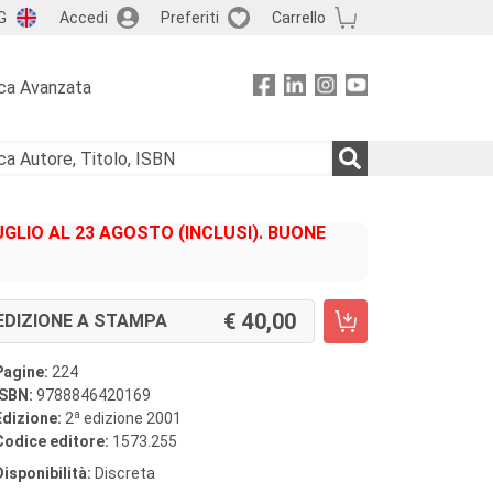
G
Accedi
Preferiti
Carrello
ca Avanzata
GLIO AL 23 AGOSTO (INCLUSI). BUONE
40,00
EDIZIONE A STAMPA
Pagine:
224
ISBN:
9788846420169
a
Edizione:
2
edizione 2001
Codice editore:
1573.255
Disponibilità:
Discreta