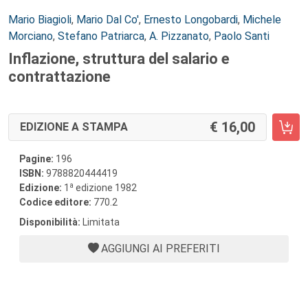
Autori:
Mario Biagioli
,
Mario Dal Co'
,
Ernesto Longobardi
,
Michele
Morciano
,
Stefano Patriarca
,
A. Pizzanato
,
Paolo Santi
Inflazione, struttura del salario e
contrattazione
16,00
EDIZIONE A STAMPA
Pagine:
196
ISBN:
9788820444419
a
Edizione:
1
edizione 1982
Codice editore:
770.2
Disponibilità:
Limitata
AGGIUNGI AI PREFERITI