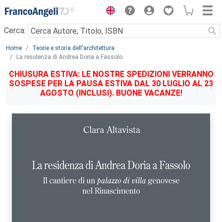
Menu
Cerca:
Main content
Home
Teorie e storia dell'architettura
La residenza di Andrea Doria a Fassolo.
CHIUSURA ESTIVA: LE NOSTRE SPEDIZIONI VERRANNO
SOSPESE PER LA PAUSA ESTIVA DAL 30 LUGLIO AL 23
AGOSTO (INCLUSI). BUONE VACANZE!