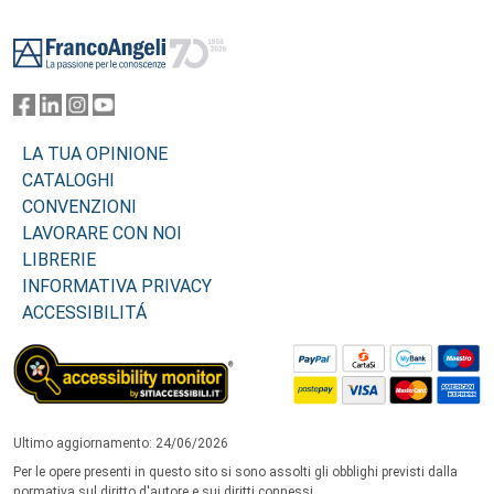
Footer
LA TUA OPINIONE
CATALOGHI
CONVENZIONI
LAVORARE CON NOI
LIBRERIE
INFORMATIVA PRIVACY
ACCESSIBILITÁ
Ultimo aggiornamento: 24/06/2026
Per le opere presenti in questo sito si sono assolti gli obblighi previsti dalla
normativa sul diritto d'autore e sui diritti connessi.