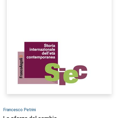
Autori:
Francesco Petrini