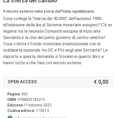
La sferza del cambio
Il vincolo esterno nella storia dell'Italia repubblicana
Cosa collega la “marcia dei 40.000” dell’autunno 1980
all’adesione della lira al Sistema monetario europeo? C’è un
legame tra la neonata Comunità europea di inizio anni
Sessanta e la crisi del primo governo di centro-sinistra?
Cosa c’entra il Fondo monetario internazionale con la
solidarietà nazionale tra DC e Pci negli anni Settanta? Le
risposte a queste domande si trovano in questo libro e
hanno tutte a che fare col vincolo esterno.
0,00
OPEN ACCESS
Pagine:
420
ISBN:
9788835185215
a
Edizione:
1
edizione 2025
Codice editore:
11581.5