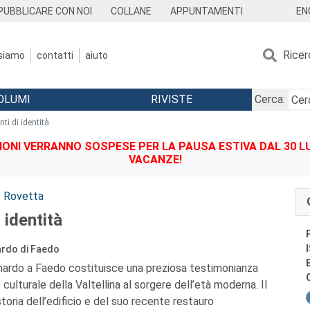
EN
PUBBLICARE CON NOI
COLLANE
APPUNTAMENTI
Ricer
 siamo
contatti
aiuto
OLUMI
RIVISTE
Cerca:
i di identità
IONI VERRANNO SOSPESE PER LA PAUSA ESTIVA DAL 30 LU
VACANZE!
o Rovetta
 identità
ardo di Faedo
nardo a Faedo costituisce una preziosa testimonianza
 culturale della Valtellina al sorgere dell’età moderna. Il
toria dell’edificio e del suo recente restauro