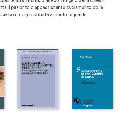
ppartenuta all'antico arredo liturgico della chiesa.
conta il paziente e appassionante svelamento della
cialbo e oggi restituita al nostro sguardo.