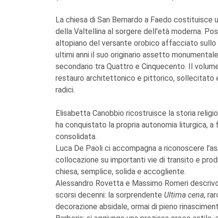
La chiesa di San Bernardo a Faedo costituisce u
della Valtellina al sorgere dell'età moderna. Pos
altopiano del versante orobico affacciato sullo 
ultimi anni il suo originario assetto monumental
secondario tra Quattro e Cinquecento. Il volume 
restauro architettonico e pittorico, sollecitato
radici.
Elisabetta Canobbio ricostruisce la storia religi
ha conquistato la propria autonomia liturgica, a
consolidata.
Luca De Paoli ci accompagna a riconoscere l'ass
collocazione su importanti vie di transito e produ
chiesa, semplice, solida e accogliente.
Alessandro Rovetta e Massimo Romeri descrivono
scorsi decenni: la sorprendente
Ultima cena
, ra
decorazione absidale, ormai di pieno rinascimento