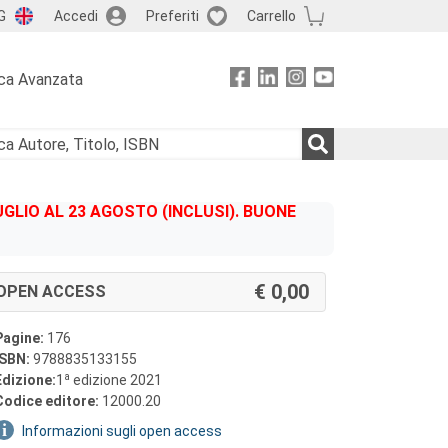
G
Accedi
Preferiti
Carrello
ca Avanzata
GLIO AL 23 AGOSTO (INCLUSI). BUONE
0,00
OPEN ACCESS
Pagine:
176
ISBN:
9788835133155
a
Edizione:
1
edizione 2021
Codice editore:
12000.20
Informazioni sugli open access