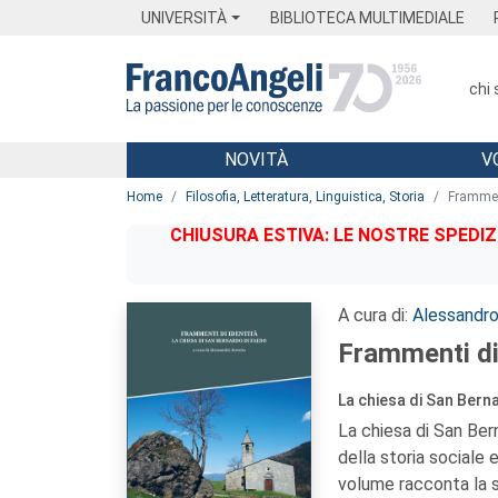
Menu
Main content
Footer
Menu
UNIVERSITÀ
BIBLIOTECA MULTIMEDIALE
chi
NOVITÀ
V
Main content
Home
Filosofia, Letteratura, Linguistica, Storia
Framment
CHIUSURA ESTIVA: LE NOSTRE SPEDIZ
A cura di:
Alessandr
Frammenti di
La chiesa di San Bern
La chiesa di San Ber
della storia sociale e
volume racconta la s