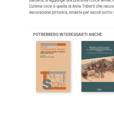
Barberis; si aggiunge una preziosa croce astile, a
L'ultima voce è quella di Anna Triberti che rac
decorazione pittorica, rimasta per secoli sotto s
POTREBBERO INTERESSARTI ANCHE