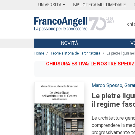
Menu
Main content
Footer
Menu
UNIVERSITÀ
BIBLIOTECA MULTIMEDIALE
chi
NOVITÀ
V
Main content
Home
Teorie e storia dell'architettura
Le pietre liguri n
CHIUSURA ESTIVA: LE NOSTRE SPEDIZ
Autori:
Marco Spesso
,
Gera
Le pietre lig
il regime fas
Le architetture geno
comprendere la media
progressivamente ten