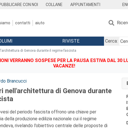
EN
PUBBLICARE CON NOI
COLLANE
APPUNTAMENTI
Ricer
 siamo
contatti
aiuto
OLUMI
RIVISTE
Cerca:
ell'architettura di Genova durante il regime fascista
IONI VERRANNO SOSPESE PER LA PAUSA ESTIVA DAL 30 LU
VACANZE!
rdo Brancucci
uri nell'architettura di Genova durante
cista
vesi del periodo fascista offrono una chiave per
 della produzione edilizia nazionale cui il regime
deva, rivelando l’obiettivo centrale delle proposte di