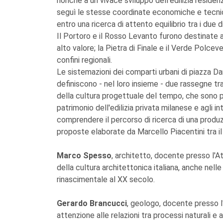
nonché a un vivace sviluppo dell'edilizia residenzi
seguì le stesse coordinate economiche e tecnic
entro una ricerca di attento equilibrio tra i due di
Il Portoro e il Rosso Levanto furono destinate all
alto valore; la Pietra di Finale e il Verde Polce
confini regionali.
Le sistemazioni dei comparti urbani di piazza Da
definiscono - nel loro insieme - due rassegne tr
della cultura progettuale del tempo, che sono par
patrimonio dell'edilizia privata milanese e agli 
comprendere il percorso di ricerca di una produz
proposte elaborate da Marcello Piacentini tra il
Marco Spesso
, architetto, docente presso l'A
della cultura architettonica italiana, anche nelle 
rinascimentale al XX secolo.
Gerardo Brancucci
, geologo, docente presso l'
attenzione alle relazioni tra processi naturali e