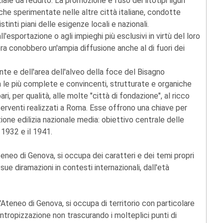
ale da reddito. La promozione e l'uso dei litotipi liguri
he sperimentate nelle altre città italiane, condotte
stinti piani delle esigenze locali e nazionali.
'esportazione o agli impieghi più esclusivi in virtù del loro
vera conobbero un'ampia diffusione anche al di fuori dei
nte e dell'area dell'alveo della foce del Bisagno
a le più complete e convincenti, strutturate e organiche
i, per qualità, alle molte "città di fondazione", al ricco
interventi realizzati a Roma. Esse offrono una chiave per
ione edilizia nazionale media: obiettivo centrale delle
 1932 e il 1941.
teneo di Genova, si occupa dei caratteri e dei temi propri
sue diramazioni in contesti internazionali, dall'età
Ateneo di Genova, si occupa di territorio con particolare
 antropizzazione non trascurando i molteplici punti di