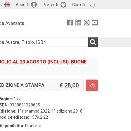
G
Accedi
Preferiti
Carrello
ca Avanzata
GLIO AL 23 AGOSTO (INCLUSI). BUONE
28,00
EDIZIONE A STAMPA
Pagine:
172
ISBN:
9788891728685
a
a
Edizione:
1
ristampa 2022, 1
edizione 2016
Codice editore:
1579.2.22
Disponibilità:
Discreta