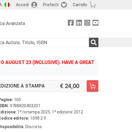
A
Accedi
Preferiti
Carrello
rca Avanzata
 AUGUST 23 (INCLUSIVE). HAVE A GREAT
24,00
EDIZIONE A STAMPA
Pagine:
160
ISBN:
9788820403201
a
a
Edizione:
1
ristampa 2025, 1
edizione 2012
Codice editore:
1098.2.9
Disponibilità:
Discreta