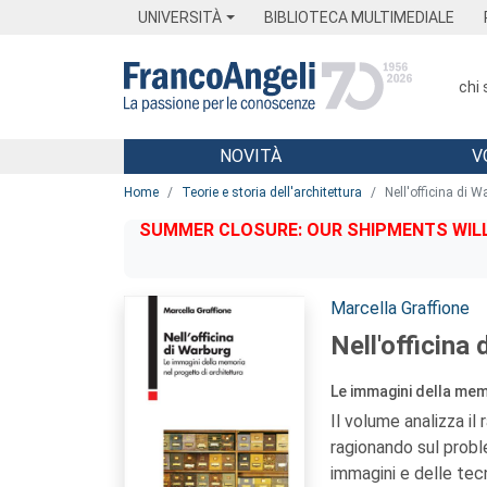
Menu
Main content
Footer
Menu
UNIVERSITÀ
BIBLIOTECA MULTIMEDIALE
chi
NOVITÀ
V
Main content
Home
Teorie e storia dell'architettura
Nell'officina di W
SUMMER CLOSURE: OUR SHIPMENTS WILL 
Autori:
Marcella Graffione
Nell'officina
Le immagini della mem
Il volume analizza il
ragionando sul proble
immagini e delle tecn