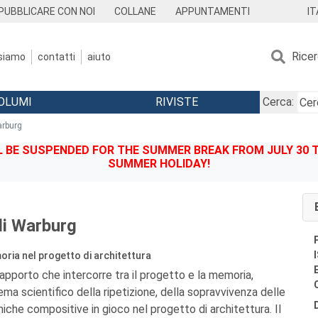
IT
PUBBLICARE CON NOI
COLLANE
APPUNTAMENTI
Rice
 siamo
contatti
aiuto
OLUMI
RIVISTE
Cerca:
arburg
BE SUSPENDED FOR THE SUMMER BREAK FROM JULY 30 TO
SUMMER HOLIDAY!
 di Warburg
oria nel progetto di architettura
 rapporto che intercorre tra il progetto e la memoria,
ma scientifico della ripetizione, della sopravvivenza delle
iche compositive in gioco nel progetto di architettura. Il