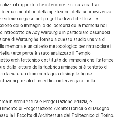
analizza il rapporto che intercorre e si instaura tra il
blema scientifico della ripetizione, della sopravvivenza
 entrano in gioco nel progetto di architettura. La
ssione delle immagini e dei percorsi della memoria nel
o introdotto da Aby Warburg e in particolare basandosi
ezione di Warburg ha fornito a questo studio una via di
ella memoria e un criterio metodologico per rintracciare i
 Nella terza parte è stato analizzato il Tempio
tto architettonico costituito da immagini che l'artefice
i e dalla lettura della fabbrica riminese si è tentato di
sia la
summa
di un montaggio di singole figure
azioni parziali di un edificio intervengano nella
cerca in Architettura e Progettazione edilizia, è
artimento di Progettazione Architettonica e di Disegno
esso la I Facoltà di Architettura del Politecnico di Torino.