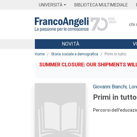
Menu
Main content
Footer
Menu
UNIVERSITÀ
BIBLIOTECA MULTIMEDIALE
chi
NOVITÀ
V
Main content
Home
Storia sociale e demografica
Primi in tutto.
SUMMER CLOSURE: OUR SHIPMENTS WILL 
Autori:
Giovanni Bianchi
,
Lor
Primi in tutto
Percorsi dell'educazi