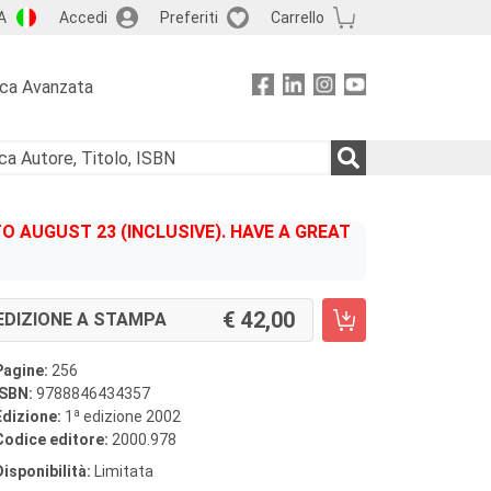
A
Accedi
Preferiti
Carrello
rca Avanzata
 AUGUST 23 (INCLUSIVE). HAVE A GREAT
42,00
EDIZIONE A STAMPA
Pagine:
256
ISBN:
9788846434357
a
Edizione:
1
edizione 2002
Codice editore:
2000.978
Disponibilità:
Limitata