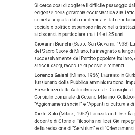
Si cerca così di cogliere il difficile passaggio d
esigenze della gerarchia ecclesiastica alla fatic
società segnata dalla modernità e dal secolaris
sociale e politico assumono rilievo nella trattaz
ai discenti, in particolare tra i 14 e i 25 anni.
Giovanni Bianchi
(Sesto San Giovanni, 1938) Lau
del Sacro Cuore di Milano, ha insegnato a lungo n
successivamente del Partito popolare italiano,
articoli, saggi, raccolte di poesie e romanzi.
Lorenzo Gaiani
(Milano, 1966) Laureato in Giuri
funzionario della Pubblica amministrazione. Impeg
Presidenza delle Acli milanesi e del Consiglio d
Consiglio comunale di Cusano Milanino. Collabora 
"Aggiornamenti sociali" e "Appunti di cultura e di 
Carlo Sala
(Milano, 1952) Laureato in Filosofia 
docente di Storia e Filosofia nei licei. Già impe
della redazione di "Servitium" e di "Orientamenti s