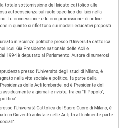
alla totale sottomissione del laicato cattolico alle
osa autocoscienza sul ruolo specifico dei laici nella
mo. Le connessioni - e le compromissioni - di ordine
ione in quanto si riflettono sui modelli educativi proposti
reato in Scienze politiche presso l'Università cattolica
ei licei. Già Presidente nazionale delle Acli e
 dal 1994 è deputato al Parlamento. Autore di numerosi
sprudenza presso l'Università degli studi di Milano, è
nato nella vita sociale e politica, fa parte della
i Presidenza delle Acli lombarde, ed è Presidente del
assiduamente a giornali e riviste, fra cui "Il Popolo",
politica".
presso l'Università Cattolica del Sacro Cuore di Milano, è
gnato in Gioventù aclista e nelle Acli, fa attualmente parte
ociali".