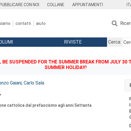
IT
PUBBLICARE CON NOI
COLLANE
APPUNTAMENTI
Rice
 siamo
contatti
aiuto
OLUMI
RIVISTE
Cerca:
BE SUSPENDED FOR THE SUMMER BREAK FROM JULY 30 TO
SUMMER HOLIDAY!
enzo Gaiani
,
Carlo Sala
.
one cattolica dal prefascismo agli anni Settanta