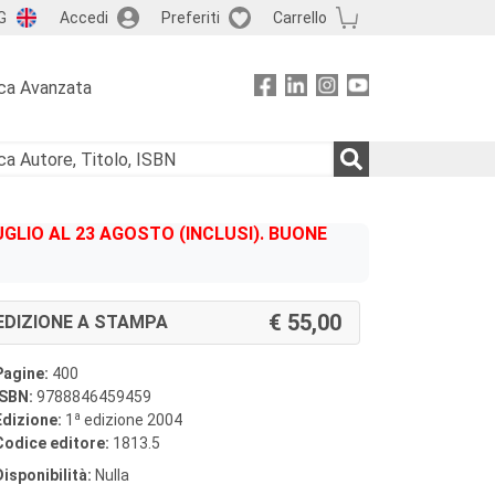
G
Accedi
Preferiti
Carrello
ca Avanzata
GLIO AL 23 AGOSTO (INCLUSI). BUONE
55,00
EDIZIONE A STAMPA
Pagine:
400
ISBN:
9788846459459
a
Edizione:
1
edizione 2004
Codice editore:
1813.5
Disponibilità:
Nulla