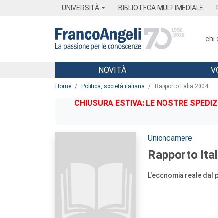
Menu
Main content
Footer
Menu
UNIVERSITÀ
BIBLIOTECA MULTIMEDIALE
chi
NOVITÀ
V
Main content
Home
Politica, società italiana
Rapporto Italia 2004.
CHIUSURA ESTIVA: LE NOSTRE SPEDIZ
Autori:
Unioncamere
Rapporto Ital
L'economia reale dal