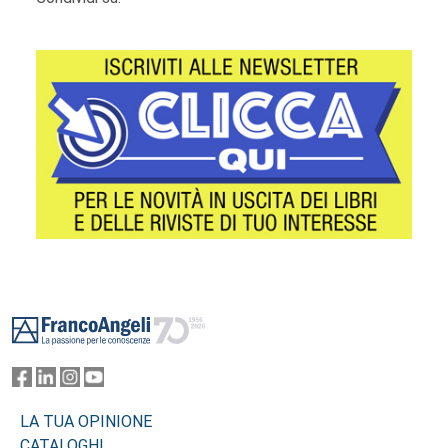
Footer
LA TUA OPINIONE
CATALOGHI