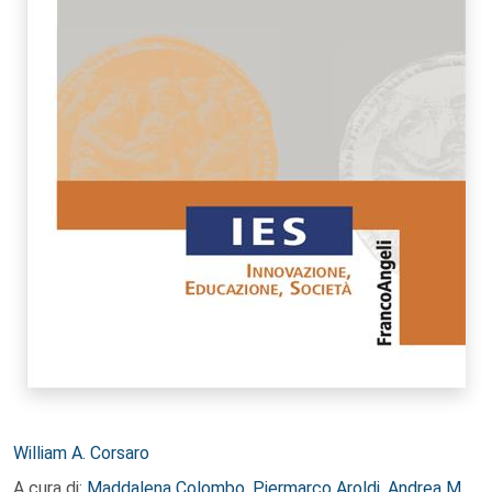
Autori:
William A. Corsaro
A cura di:
Maddalena Colombo
,
Piermarco Aroldi
,
Andrea M.