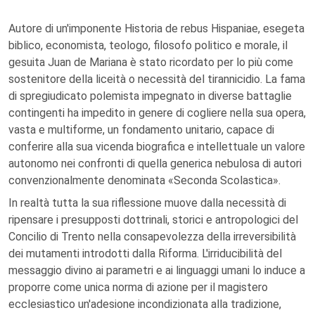
Autore di un'imponente Historia de rebus Hispaniae, esegeta
biblico, economista, teologo, filosofo politico e morale, il
gesuita Juan de Mariana è stato ricordato per lo più come
sostenitore della liceità o necessità del tirannicidio. La fama
di spregiudicato polemista impegnato in diverse battaglie
contingenti ha impedito in genere di cogliere nella sua opera,
vasta e multiforme, un fondamento unitario, capace di
conferire alla sua vicenda biografica e intellettuale un valore
autonomo nei confronti di quella generica nebulosa di autori
convenzionalmente denominata «Seconda Scolastica».
In realtà tutta la sua riflessione muove dalla necessità di
ripensare i presupposti dottrinali, storici e antropologici del
Concilio di Trento nella consapevolezza della irreversibilità
dei mutamenti introdotti dalla Riforma. L'irriducibilità del
messaggio divino ai parametri e ai linguaggi umani lo induce a
proporre come unica norma di azione per il magistero
ecclesiastico un'adesione incondizionata alla tradizione,