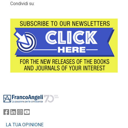
Condividi su:
Footer
LA TUA OPINIONE