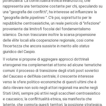
potenzialità. La conflittualità etnica innanzitutto, che
rappresenta una tentazione costante per chi, speculando su
una "geografia dei conflitti", ha interesse ad influenzare la
"geografia delle
pipelines
". C'è poi, soprattutto per le
repubbliche centroasiatiche, un reale pericolo di "infezione"
proveniente dai limitrofi focolai del fondamentalismo
islamico. Da non trascurare inoltre la scarsa propensione
delle
élite
locali alla cooperazione regionale, cosi come
l'incertezza che ancora sussiste in merito allo
status
giuridico del Caspio.
Il volume si propone di aggregare approcci dottrinali
eterogenei ma complementari attorno ad alcune tematiche
comuni: il processo di transizione degli stati post sovietici
del Caucaso e dell'Asia centrale; il crescente interesse
verso le sfere politico-economiche di questi ultimi che è
dato rilevare non solo negli attori regionali ma anche negli
Stati Uniti, sempre più attivi negli scacchieri centroasiatico
e caucasico; la conflittualità etnica, sia manifesta che
latente, che connota questi territori; la posizione strategica,