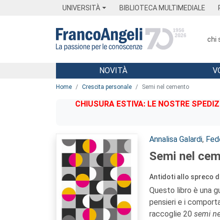
Menu
Main content
Footer
Menu
UNIVERSITÀ
BIBLIOTECA MULTIMEDIALE
chi
NOVITÀ
V
Main content
Home
Crescita personale
Semi nel cemento
CHIUSURA ESTIVA: LE NOSTRE SPEDIZ
Autori:
Annalisa Galardi
,
Fed
Semi nel ce
Antidoti allo spreco d
Questo libro è una g
pensieri e i comport
raccoglie 20
semi n