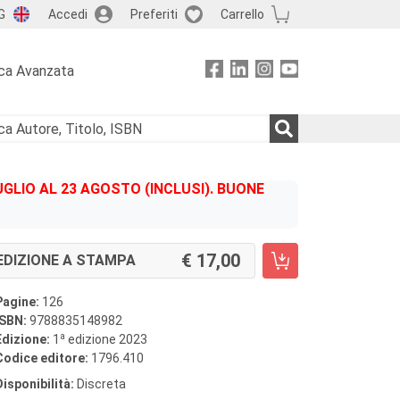
G
Accedi
Preferiti
Carrello
ca Avanzata
GLIO AL 23 AGOSTO (INCLUSI). BUONE
17,00
EDIZIONE A STAMPA
Pagine:
126
ISBN:
9788835148982
a
Edizione:
1
edizione 2023
Codice editore:
1796.410
Disponibilità:
Discreta