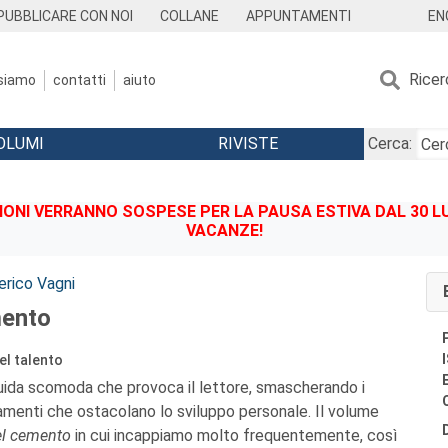
EN
PUBBLICARE CON NOI
COLLANE
APPUNTAMENTI
Ricer
 siamo
contatti
aiuto
OLUMI
RIVISTE
Cerca:
IONI VERRANNO SOSPESE PER LA PAUSA ESTIVA DAL 30 LU
VACANZE!
erico Vagni
mento
el talento
uida scomoda che provoca il lettore, smascherando i
amenti che ostacolano lo sviluppo personale. Il volume
el cemento
in cui incappiamo molto frequentemente, così