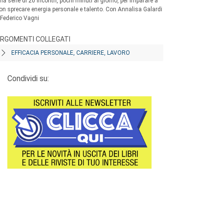
na serie di 20 incontri, pochi minuti al giorno, per imparare a
on sprecare energia personale e talento. Con Annalisa Galardi
 Federico Vagni
RGOMENTI COLLEGATI
EFFICACIA PERSONALE, CARRIERE, LAVORO
Condividi su: