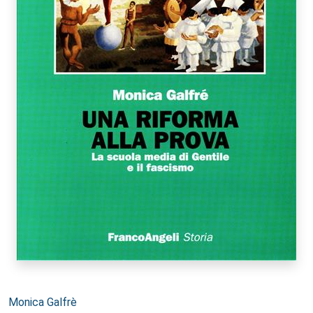
Autori:
Monica Galfrè