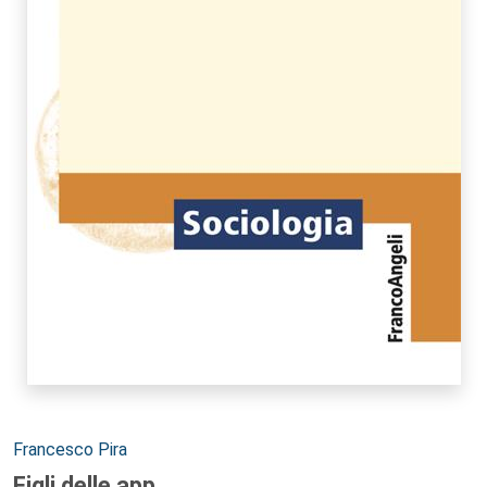
Autori:
Francesco Pira
Figli delle app