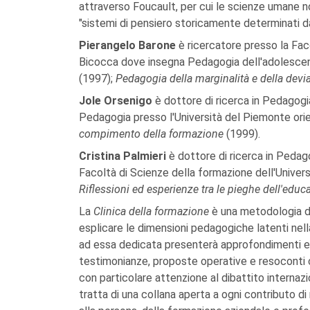
attraverso Foucault, per cui le scienze umane no
"sistemi di pensiero storicamente determinati da
Pierangelo Barone
è ricercatore presso la Fac
Bicocca dove insegna Pedagogia dell'adolescenz
(1997);
Pedagogia della marginalità e della dev
Jole Orsenigo
è dottore di ricerca in Pedagogi
Pedagogia presso l'Università del Piemonte ori
compimento della formazione
(1999).
Cristina Palmieri
è dottore di ricerca in Pedago
Facoltà di Scienze della formazione dell'Univer
Riflessioni ed esperienze tra le pieghe dell'educ
La
Clinica della formazione
è una metodologia di
esplicare le dimensioni pedagogiche latenti nell
ad essa dedicata presenterà approfondimenti epi
testimonianze, proposte operative e resoconti cr
con particolare attenzione al dibattito internazi
tratta di una collana aperta a ogni contributo di r