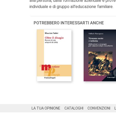
alla persona, dalla formazione aziendale e profe
individuale e di gruppo all'educazione familiare.
POTREBBERO INTERESSARTI ANCHE
Footer
LA TUA OPINIONE
CATALOGHI
CONVENZIONI