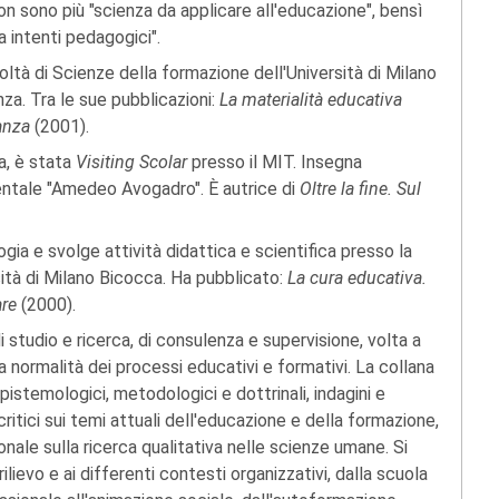
n sono più "scienza da applicare all'educazione", bensì
 intenti pedagogici".
oltà di Scienze della formazione dell'Università di Milano
a. Tra le sue pubblicazioni:
La materialità educativa
ianza
(2001).
a, è stata
Visiting
Scolar
presso il MIT. Insegna
entale "Amedeo Avogadro". È autrice di
Oltre la fine. Sul
gia e svolge attività didattica e scientifica presso la
sità di Milano Bicocca. Ha pubblicato:
La cura educativa.
are
(2000).
 studio e ricerca, di consulenza e supervisione, volta a
a normalità dei processi educativi e formativi. La collana
stemologici, metodologici e dottrinali, indagini e
itici sui temi attuali dell'educazione e della formazione,
onale sulla ricerca qualitativa nelle scienze umane. Si
ilievo e ai differenti contesti organizzativi, dalla scuola