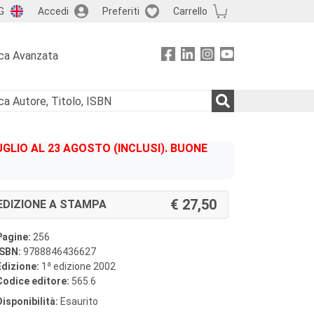
G
Accedi
Preferiti
Carrello
ca Avanzata
GLIO AL 23 AGOSTO (INCLUSI). BUONE
27,50
EDIZIONE A STAMPA
Pagine:
256
ISBN:
9788846436627
a
Edizione:
1
edizione 2002
Codice editore:
565.6
Disponibilità:
Esaurito