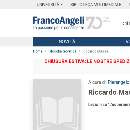
Menu
Main content
Footer
Menu
UNIVERSITÀ
BIBLIOTECA MULTIMEDIALE
chi
NOVITÀ
V
Main content
Home
Filosofia teoretica
Riccardo Massa.
CHIUSURA ESTIVA: LE NOSTRE SPEDIZ
A cura di:
Pierangelo
Riccardo Ma
Lezioni su "L'esperienz