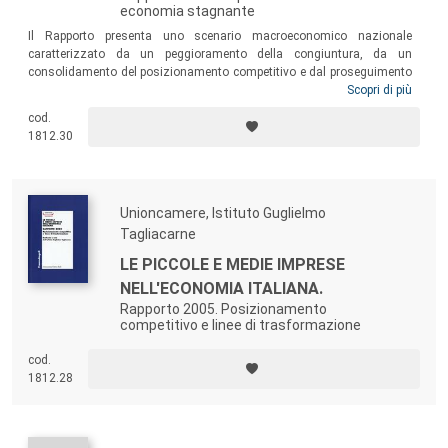
economia stagnante
Il Rapporto presenta uno scenario macroeconomico nazionale
caratterizzato da un peggioramento della congiuntura, da un
consolidamento del posizionamento competitivo e dal proseguimento
delle trasformazioni di tipo strutturale delle nostre PMI manifatturiere.
Scopri di più
Si è posta l’attenzione sui risultati dell’indagine realizzata su 3.500
cod.
PMI del settore manifatturiero, quantificando un nuovo nucleo di
1812.30
imprese, che vede in circa 22mila le piccole imprese “in rete” e in
45mila quelle della “Middle class”.
Unioncamere, Istituto Guglielmo
Tagliacarne
LE PICCOLE E MEDIE IMPRESE
NELL'ECONOMIA ITALIANA.
Rapporto 2005. Posizionamento
competitivo e linee di trasformazione
cod.
1812.28