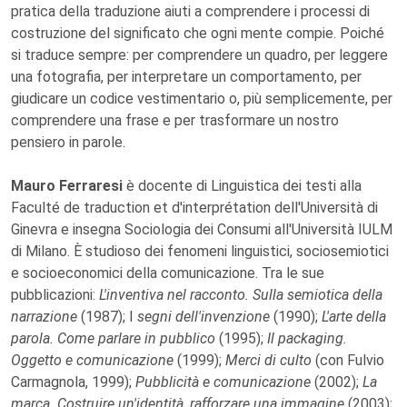
pratica della traduzione aiuti a comprendere i processi di
costruzione del significato che ogni mente compie. Poiché
si traduce sempre: per comprendere un quadro, per leggere
una fotografia, per interpretare un comportamento, per
giudicare un codice vestimentario o, più semplicemente, per
comprendere una frase e per trasformare un nostro
pensiero in parole.
Mauro Ferraresi
è docente di Linguistica dei testi alla
Faculté de traduction et d'interprétation
dell'Università di
Ginevra e insegna Sociologia dei Consumi all'Università IULM
di Milano. È studioso dei fenomeni linguistici, sociosemiotici
e socioeconomici della comunicazione. Tra le sue
pubblicazioni:
L'inventiva nel racconto. Sulla semiotica della
narrazione
(1987); I
segni dell'invenzione
(1990);
L'arte della
parola. Come parlare in pubblico
(1995);
Il packaging.
Oggetto e comunicazione
(1999);
Merci di culto
(con Fulvio
Carmagnola, 1999);
Pubblicità e comunicazione
(2002);
La
marca. Costruire un'identità, rafforzare una immagine
(2003);