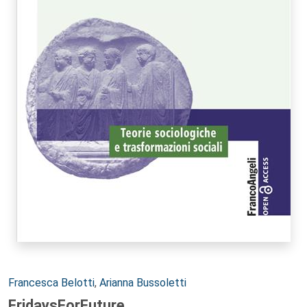
Autori:
Francesca Belotti
,
Arianna Bussoletti
FridaysForFuture