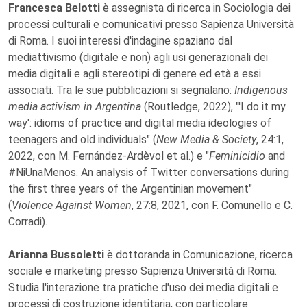
Francesca Belotti
è assegnista di ricerca in Sociologia dei
processi culturali e comunicativi presso Sapienza Università
di Roma. I suoi interessi d'indagine spaziano dal
mediattivismo (digitale e non) agli usi generazionali dei
media digitali e agli stereotipi di genere ed età a essi
associati. Tra le sue pubblicazioni si segnalano:
Indigenous
media activism in Argentina
(Routledge, 2022), "'I do it my
way': idioms of practice and digital media ideologies of
teenagers and old individuals" (
New Media & Society
, 24:1,
2022, con M. Fernández-Ardèvol et al.) e "
Feminicidio
and
#NiUnaMenos. An analysis of Twitter conversations during
the first three years of the Argentinian movement"
(
Violence Against Women
, 27:8, 2021, con F. Comunello e C.
Corradi).
Arianna Bussoletti
è dottoranda in Comunicazione, ricerca
sociale e marketing presso Sapienza Università di Roma.
Studia l'interazione tra pratiche d'uso dei media digitali e
processi di costruzione identitaria, con particolare