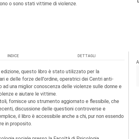
ono o sono stati vittime di violenze.
INDICE
DETTAGLI
A
edizione, questo libro è stato utilizzato per la
i e delle forze dell'ordine, operatrici dei Centri anti-
o ad una miglior conoscenza delle violenze sulle donne e
olenze e aiutare le vittime.
toli, fornisce uno strumento aggiornato e flessibile, che
 recenti, discussione delle questioni controverse e
emplice, il libro è accessibile anche a chi, pur non essendo
ire in proposito.
ologia sociale presso la Facoltà di Psicologia