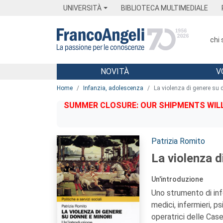
Menu
Main content
Footer
Menu
UNIVERSITÀ
BIBLIOTECA MULTIMEDIALE
chi
NOVITÀ
V
Main content
Home
Infanzia, adolescenza
La violenza di genere su 
SUMMER CLOSURE: OUR SHIPMENTS WILL 
Autori:
Patrizia Romito
La violenza d
Un'introduzione
Uno strumento di inf
medici, infermieri, ps
operatrici delle Cas