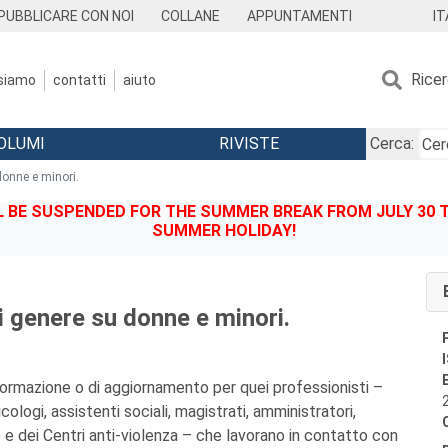
IT
PUBBLICARE CON NOI
COLLANE
APPUNTAMENTI
Rice
 siamo
contatti
aiuto
OLUMI
RIVISTE
Cerca:
donne e minori.
BE SUSPENDED FOR THE SUMMER BREAK FROM JULY 30 TO
SUMMER HOLIDAY!
i genere su donne e minori.
ormazione o di aggiornamento per quei professionisti –
icologi, assistenti sociali, magistrati, amministratori,
e e dei Centri anti-violenza – che lavorano in contatto con