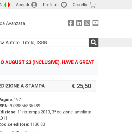
A
Accedi
Preferiti
Carrello
rca Avanzata
 AUGUST 23 (INCLUSIVE). HAVE A GREAT
25,50
EDIZIONE A STAMPA
Pagine:
192
ISBN:
9788856835489
a
a
Edizione:
1
ristampa 2013, 3
edizione, ampliata
2011
Codice editore:
1130.83