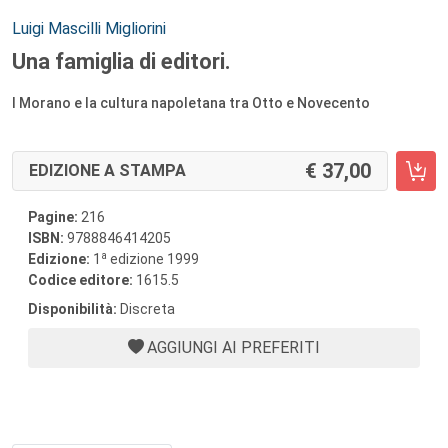
Autori:
Luigi Mascilli Migliorini
Una famiglia di editori.
I Morano e la cultura napoletana tra Otto e Novecento
37,00
EDIZIONE A STAMPA
Pagine:
216
ISBN:
9788846414205
a
Edizione:
1
edizione 1999
Codice editore:
1615.5
Disponibilità:
Discreta
AGGIUNGI AI PREFERITI