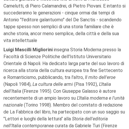
Carnelutti, di Piero Calamandrei, di Pietro Piovani. E intanto si
succederanno le generazioni - cinque ormai dai tempi di
Antonio "l'editore galantuomo" del De Sanctis - scandendo
tappe spesso non semplici di una storia familiare che è
anche storia, ancor meno semplice, della città e della sua
vita intellettuale
Luigi Mascilli Migliorini
insegna Storia Moderna presso la
Facoltà di Scienze Politiche dell'Istituto Universitario
Orientale di Napoli. Ha dedicato larga parte del suo lavoro di
ricerca alla storia della cultura europea tra fine Settecento
e Romanticismo, pubblicando, tra l'altro,
Il mito dell'eroe
(Napoli 1984),
La cultura delle armi
(Pisa 1992),
L'Italia
dell'Italia
(Firenze 1995). Con Giuseppe Galasso è autore
recentemente di un ampio lavoro su
L'Italia moderna e l'unità
nazionale
(Torino 1998). Membro del comitato di redazione
de La Fabbrica del libro, ha partecipato con un suo saggio su
"Lettori e luoghi della lettura" alla
Storia dell'editoria
nell'Italia contemporanea
curata da Gabriele Turi (Firenze