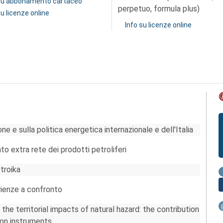
 su abbonamento cartaceo
perpetuo, formula plus)
su licenze online
Info su licenze online
one e sulla politica energetica internazionale e dell'Italia
to extra rete dei prodotti petroliferi
stroika
erienze a confronto
the territorial impacts of natural hazard: the contribution
ion instruments