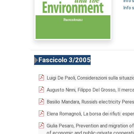
Info
Info 
Fascicolo 3/2005
Luigi De Paoli, Considerazioni sulla situazi
Augusto Ninni, Filippo Del Grosso, Il merca
Basilio Mandara, Russia's electricity Pere
Elena Romagnoli, La borsa dei rifiuti: esp
Giulia Pesaro, Prevention and migration of 
of economic and public-private cooperat