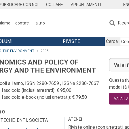
EN
PUBBLICARE CON NOI
COLLANE
APPUNTAMENTI
Ricer
 siamo
contatti
aiuto
OLUMI
RIVISTE
Cerca:
ND THE ENVIRONMENT
2005
NOMICS AND POLICY OF
Vai ai 
RGY AND THE ENVIRONMENT
Questa riv
icoli all'anno, ISSN 2280-7659 , ISSNe 2280-7667
modalità
fascicolo (inclusi arretrati): € 95,00
fascicolo e-book (inclusi arretrati): € 79,50
VAI ALL
i
0
ATENEI
OTECHE, ENTI, SOCIETÀ
Riviste online (con arretrati, 