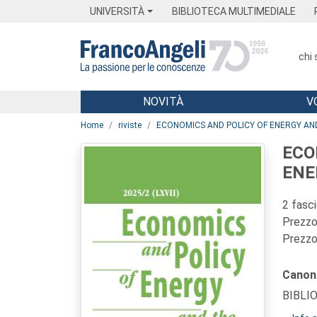
Menu
Main content
Footer
Menu
UNIVERSITÀ
BIBLIOTECA MULTIMEDIALE
chi
NOVITÀ
V
Main content
Home
riviste
ECONOMICS AND POLICY OF ENERGY A
ECO
ENE
2 fasc
Prezzo 
Prezzo 
Canon
BIBLI